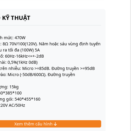
 KỸ THUẬT
nh mức: 470W
a: 8Ω 70V/100(120V). Năm hoặc sáu vùng định tuyến
 ra tối đa (100W) 5A
số: 60Hz-16kHz<=+-2dB
hài: 0,5%(1kHz 0dB)
ệu trên nhiễu: Micro >=85dB. Đường truyền >=95dB
vào: Micro (-50dB/600Ω). Đường truyền
ượng: 15kg
480*385*100
óng gói: 540*455*160
220V AC/50Hz
Xem thêm cấu hình