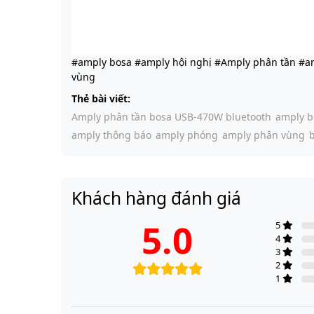
#amply bosa #amply hội nghị #Amply phân tần #
vùng
Thẻ bài viết:
Amply phân tần bosa USB-470W bluetooth
amply b
amply thông báo
amply phóng
amply phân vùng
Khách hàng đánh giá
5.0
5
4
3
2
1