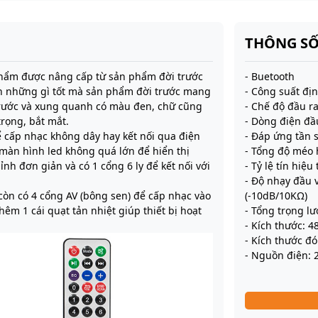
THÔNG SỐ
hẩm được nâng cấp từ sản phẩm đời trước
- Buetooth
n những gì tốt mà sản phẩm đời trước mang
- Công suất đị
 trước và xung quanh có màu đen, chữ cũng
- Chế độ đầu r
trọng, bắt mắt.
- Dòng điện đầu
 cấp nhạc không dây hay kết nối qua điện
- Đáp ứng tần 
1 màn hình led không quá lớn để hiển thị
- Tổng độ méo 
nh đơn giản và có 1 cổng 6 ly để kết nối với
- Tỷ lệ tín hi
- Độ nhạy đầu 
 còn có 4 cổng AV (bông sen) để cấp nhạc vào
(-10dB/10KΩ)
hêm 1 cái quạt tản nhiệt giúp thiết bị hoạt
- Tổng trọng l
- Kích thước: 
- Kích thước đ
- Nguồn điện: 