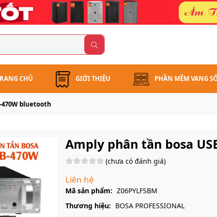
RANG CHỦ
GIỚI THIỆU
PHẦN MỀM VANG S
-470W bluetooth
Amply phân tần bosa US
(chưa có đánh giá)
Liên hệ
Mã sản phẩm:
Z06PYLFSBM
Thương hiệu:
BOSA PROFESSIONAL