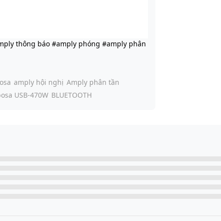
amply thông báo #amply phóng #amply phân
osa
amply hội nghị
Amply phân tần
bosa USB-470W
BLUETOOTH