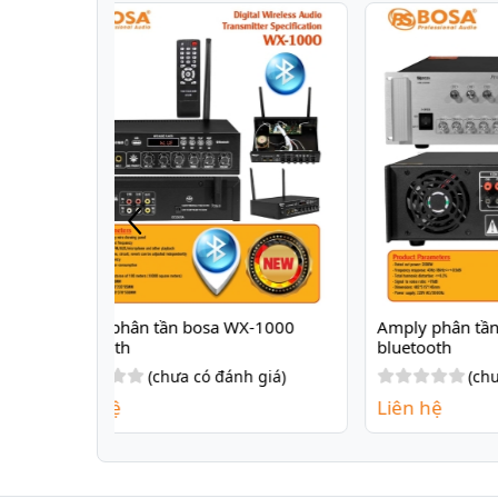
-1000 
Amply phân tần bosa USB-2000W 
Amply
bluetooth
blueto
 giá)
(chưa có đánh giá)
Liên hệ
Liên 