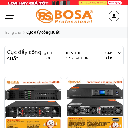
Trang chủ
Cục đẩy công suất
Cục đẩy công
BỘ
HIỂN THỊ:
SẮP
suất
LỌC
12
/
24
/
36
XẾP