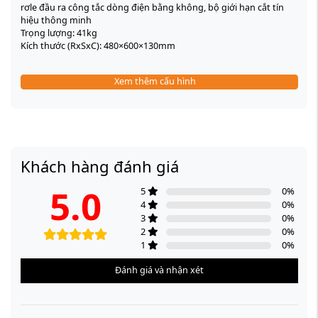
rơle đầu ra công tắc dòng điện bằng không, bộ giới hạn cắt tín
hiệu thông minh
Trọng lượng: 41kg
Kích thước (RxSxC): 480×600×130mm
Xem thêm cấu hình
Khách hàng đánh giá
5.0
5
0
%
4
0
%
3
0
%
2
0
%
1
0
%
Đánh giá và nhận xét