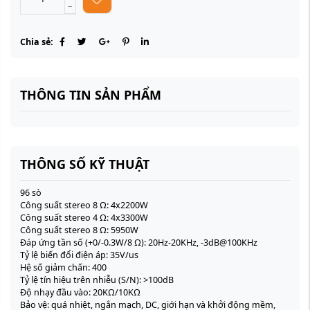
Chia sẻ:
THÔNG TIN SẢN PHẨM
THÔNG SỐ KỸ THUẬT
96 sò
Công suất stereo 8 Ω: 4x2200W
Công suất stereo 4 Ω: 4x3300W
Công suất stereo 8 Ω: 5950W
Đáp ứng tần số (+0/-0.3W/8 Ω): 20Hz-20KHz, -3dB@100KHz
Tỷ lệ biến đổi điện áp: 35V/us
Hệ số giảm chấn: 400
Tỷ lệ tín hiệu trên nhiễu (S/N): >100dB
Độ nhạy đầu vào: 20KΩ/10KΩ
Bảo vệ: quá nhiệt, ngắn mạch, DC, giới hạn và khởi động mềm,