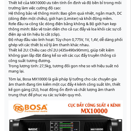
Thiết kế của MX10000 ưu tiên tính ổn định và độ bền bỉ trong môi
trường làm việc cường độ cao:
Hệ thống bảo vệ thông minh: Bao gồm quá nhiệt, ngắn mạch, DC
(dòng điện một chiều), giới hạn (Limiter) và khởi động mềm.
Rơle đầu ra-công tắc dòng điện bằng không & Bộ giới hạn kẹp
thông minh: Bảo vệ toàn diện cho cả cục đẩy và loa khỏi các sự cố
điện áp và tín hiệu bị cắt (clip).
Độ nhạy đầu vào linh hoạt: Tùy chọn 0,775V, 1V, 1,4V, dễ dàng phối
ghép với các thiết bị xử lý âm thanh khác nhau.
Thiết kế 2U: Chiều cao chỉ 2U (435x490x90mm), giúp tiết kiệm
không gian lắp đặt đáng kể so với các cục đẩy truyền thống có
công suất tương đương.
Trọng lượng tịnh: 27,5kg, tương đối gọn nhẹ so với hiệu suất nó
mang lại.
Tóm lại, Bosa MX10000 là giải pháp lý tưởng cho các chuyên gia
âm thanh đang tìm kiếm một cục đẩy 4 kênh công suất lớn, thiết
kế gọn gàng (2U), hoạt động ổn định và chất lượng âm thanh
trung thực để phục vụ các sự kiện quy mô.