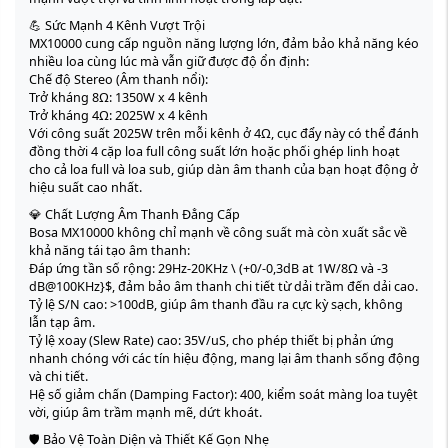
💪 Sức Mạnh 4 Kênh Vượt Trội
MX10000 cung cấp nguồn năng lượng lớn, đảm bảo khả năng kéo
nhiều loa cùng lúc mà vẫn giữ được độ ổn định:
Chế độ Stereo (Âm thanh nổi):
Trở kháng 8Ω: 1350W x 4 kênh
Trở kháng 4Ω: 2025W x 4 kênh
Với công suất 2025W trên mỗi kênh ở 4Ω, cục đẩy này có thể đánh
đồng thời 4 cặp loa full công suất lớn hoặc phối ghép linh hoạt
cho cả loa full và loa sub, giúp dàn âm thanh của bạn hoạt động ở
hiệu suất cao nhất.
💎 Chất Lượng Âm Thanh Đẳng Cấp
Bosa MX10000 không chỉ mạnh về công suất mà còn xuất sắc về
khả năng tái tạo âm thanh:
Đáp ứng tần số rộng: 29Hz-20KHz \ (+0/-0,3dB at 1W/8Ω và -3
dB@100KHz}$, đảm bảo âm thanh chi tiết từ dải trầm đến dải cao.
Tỷ lệ S/N cao: >100dB, giúp âm thanh đầu ra cực kỳ sạch, không
lẫn tạp âm.
Tỷ lệ xoay (Slew Rate) cao: 35V/uS, cho phép thiết bị phản ứng
nhanh chóng với các tín hiệu động, mang lại âm thanh sống động
và chi tiết.
Hệ số giảm chấn (Damping Factor): 400, kiểm soát màng loa tuyệt
vời, giúp âm trầm mạnh mẽ, dứt khoát.
🛡️ Bảo Vệ Toàn Diện và Thiết Kế Gọn Nhẹ