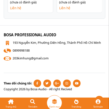
(chưa có đánh giá)
(chưa có đánh giá)
Liên hệ
Liên hệ
BOSA PROFESSIONAL AUDIO
193 Nguyễn Kim, Phường Diên Hồng, Thành Phố Hồ Chí Minh
0899998188
203kimhung@gmail.com
Theo dõi chúng tôi:
Copyright 2026 by Bosa Audio - All right Recived
Gọ
Trang chủ
Tìm kiếm
Danh mục
Trending
Tài khoản