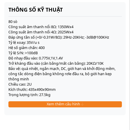
THÔNG SỐ KỸ THUẬT
80 sò
Công suất âm thanh nổi 8Ω: 1350Wx4
Công suất âm thanh nổi 4Ω: 2025Wx4
Đáp ứng tần số (+0/-0.31W/8Ω): 29Hz-20KHz; -3dB@100KHz
Tỷ lệ xoay: 35V/u s
Hệ số giảm chấn: 400
Tỷ lệ S/N: >100dB
Độ nhạy đầu vào: 0.775V,1V,1.4V
Trở kháng đầu vào (cân bằng/mất cân bằng): 20KΩ/10K
Bảo vệ: quá nhiệt, ngắn mạch, DC, giới hạn và khởi động mềm,
công tắc dòng điện bằng không rơle đầu ra, bộ giới hạn kẹp
thông minh
Chiều cao: 2U
Kích thước: 435x490x90mm
Trọng lượng tịnh: 27.5kg
Xem thêm cấu hình