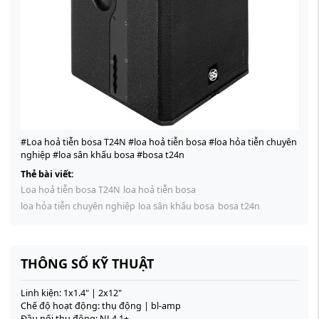
#Loa hoả tiễn bosa T24N #loa hoả tiễn bosa #loa hỏa tiễn chuyên
nghiệp #loa sân khấu bosa #bosa t24n
Thẻ bài viết:
Loa hoả tiễn bosa T24N
loa hoả tiễn bosa
loa hỏa tiễn chuyên nghiệp
loa sân khấu bosa
bosa t24n
THÔNG SỐ KỸ THUẬT
Linh kiện: 1x1.4" | 2x12"
Chế độ hoạt động: thụ động | bl-amp
Đầu nối thụ động: NL4 1+-