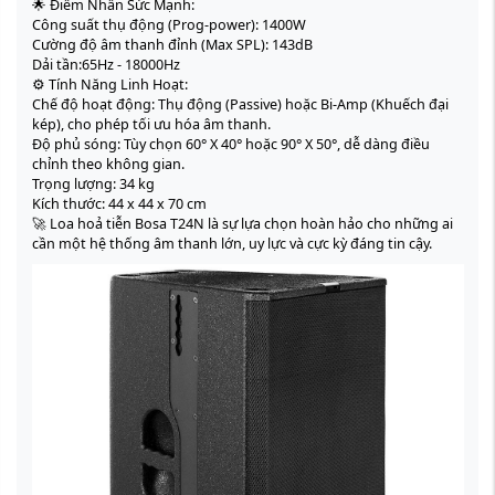
🌟 Điểm Nhấn Sức Mạnh:
Công suất thụ động (Prog-power): 1400W
Cường độ âm thanh đỉnh (Max SPL): 143dB
Dải tần:65Hz - 18000Hz
⚙️ Tính Năng Linh Hoạt:
Chế độ hoạt động: Thụ động (Passive) hoặc Bi-Amp (Khuếch đại
kép), cho phép tối ưu hóa âm thanh.
Độ phủ sóng: Tùy chọn 60° X 40° hoặc 90° X 50°, dễ dàng điều
chỉnh theo không gian.
Trọng lượng: 34 kg
Kích thước: 44 x 44 x 70 cm
🚀 Loa hoả tiễn Bosa T24N là sự lựa chọn hoàn hảo cho những ai
cần một hệ thống âm thanh lớn, uy lực và cực kỳ đáng tin cậy.