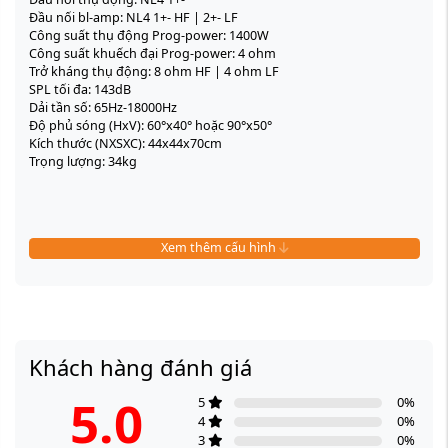
Đầu nối bl-amp: NL4 1+- HF | 2+- LF
Công suất thụ động Prog-power: 1400W
Công suất khuếch đại Prog-power: 4 ohm
Trở kháng thụ động: 8 ohm HF | 4 ohm LF
SPL tối đa: 143dB
Dải tần số: 65Hz-18000Hz
Độ phủ sóng (HxV): 60°x40° hoặc 90°x50°
Kích thước (NXSXC): 44x44x70cm
Trọng lượng: 34kg
Xem thêm cấu hình
Khách hàng đánh giá
5.0
5
0
%
4
0
%
3
0
%